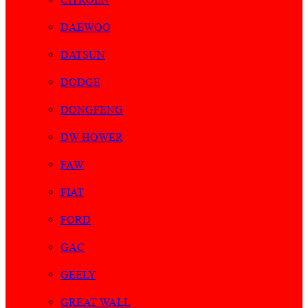
DAEWOO
DATSUN
DODGE
DONGFENG
DW HOWER
FAW
FIAT
FORD
GAC
GEELY
GREAT WALL