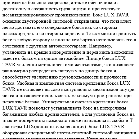
при езде на больших скоростях, а также обеспечивают
достаточную сохранность груза внутри и препятствует
несанкционированному проникновению. Бокс LUX TAVR
оснащён двусторонней системой открывания, что позволяет
легко доставать его содержимое бокса как со стороны
пассажира, так и со стороны водителя. Также можно сдвинуть
бокс в любую сторону и вполне комфортно использовать его в
сочетании с другими автоаксессуарами. Например,
установить на крыше велокрепление и перевозить велосипед
вместе с боксом на одном автомобиле. Днище бокса LUX
TAVR усиленно металлическими жесткостями, что позволяет
равномерно распределять нагрузку по днищу бокса и
способствует увеличению грузоподъёмности и прочности
бокса. Удобная и компактная система крепления бокса LUX
TAVR не оставляет высоко выступающих механизмов внутри
бокса и позволяет использовать максимум пространства при
перевозке багажа. Универсальная система крепления бокса
LUX TAVR позволяет устанавливать бокс на поперечины
багажников любых производителей, а для установки бокса на
низкие поперечины возможно также использовать скобы и Т-
адаптеры LUX(дополнительная опция). Бокс LUX TAVR
оборудован специальной шести-точечной системой запирания
с защитой от неправильного закрытия. Ключ из замка