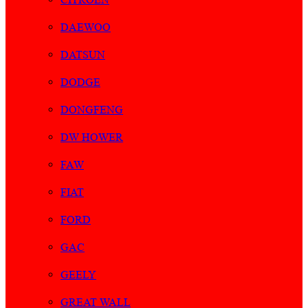
DAEWOO
DATSUN
DODGE
DONGFENG
DW HOWER
FAW
FIAT
FORD
GAC
GEELY
GREAT WALL