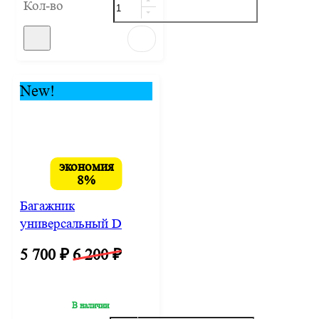
Кол-во
New!
экономия
8%
Багажник
универсальный D
LUX-1 на иномарки с
5 700
₽
6 200
₽
дугами 1,2м
Прямлоугольный
В наличии