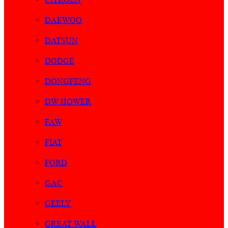
DAEWOO
DATSUN
DODGE
DONGFENG
DW HOWER
FAW
FIAT
FORD
GAC
GEELY
GREAT WALL