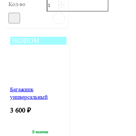
Кол-во
ЭКОНОМ
Багажник
универсальный
Евродеталь Д-1 на
3 600
₽
иномарки с дугами
1,2м прямоугольный
В наличии