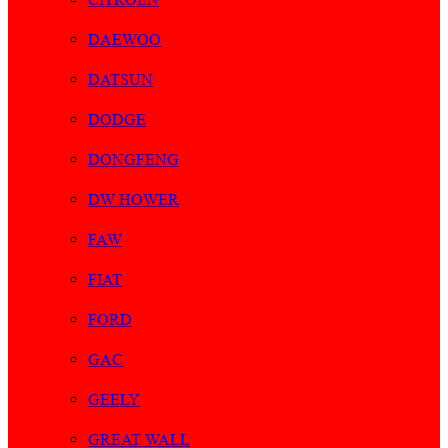
DAEWOO
DATSUN
DODGE
DONGFENG
DW HOWER
FAW
FIAT
FORD
GAC
GEELY
GREAT WALL