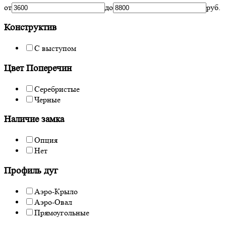
от
до
руб.
Конструктив
С выступом
Цвет Поперечин
Серебристые
Черные
Наличие замка
Опция
Нет
Профиль дуг
Аэро-Крыло
Аэро-Овал
Прямоугольные