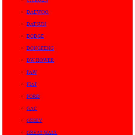
DAEWOO
DATSUN
DODGE
DONGFENG
DW HOWER
FAW
FIAT
FORD
GAC
GEELY
GREAT WALL