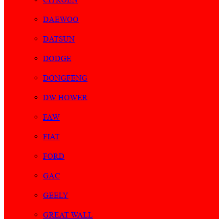
DAEWOO
DATSUN
DODGE
DONGFENG
DW HOWER
FAW
FIAT
FORD
GAC
GEELY
GREAT WALL