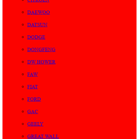
DAEWOO
DATSUN
DODGE
DONGFENG
DW HOWER
FAW
FIAT
FORD
GAC
GEELY
GREAT WALL