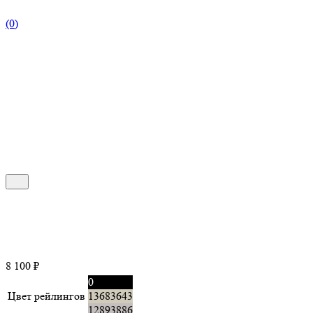
(0)
8 100
₽
0
Цвет рейлингов
13683643
12893886