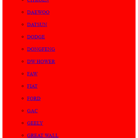
DAEWOO
DATSUN
DODGE
DONGFENG
DW HOWER
FAW
FIAT
FORD
GAC
GEELY
GREAT WALL