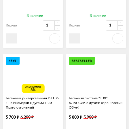
В наличии
В наличии
Кол-во
Кол-во
NEW!
BESTSELLER
экономия
8%
Багажник универсальный D LUX-
Багажная система "LUX"
1 на иномарки с дугами 1,2м
КЛАССИК с дугами аэро-классик
Прямлоугольный
(53мм)
₽
₽
₽
₽
5 700
6 200
5 800
5 900