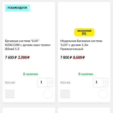
РЕКОМЕНДУЕМ
экономия
8%
Багажная система "LUX"
Модельная Багажная система
КЛАССИК с дугами аэро-трэвэл
"LUX" с дугами 1,2м
(82мм) 1,2
Прямоугольный
₽
₽
₽
₽
7 600
7 700
7 800
8 500
В наличии
В наличии
Кол-во
Кол-во