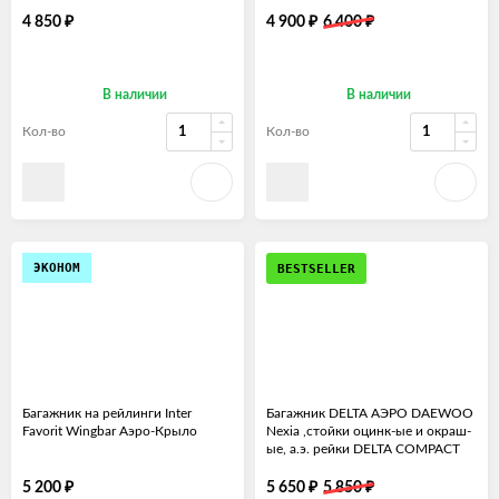
₽
₽
₽
4 850
4 900
6 400
В наличии
В наличии
Кол-во
Кол-во
ЭКОНОМ
BESTSELLER
Багажник на рейлинги Inter
Багажник DELTA АЭРО DAEWOO
Favorit Wingbar Аэро-Крыло
Nexia ,стойки оцинк-ые и окраш-
ые, а.э. рейки DELTA COMPACT
1.1м.В СБОРЕ
₽
₽
₽
5 200
5 650
5 850