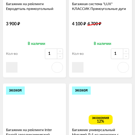
Багажник на рейлинги
Багажная система "LUX"
Евродеталь прямоугольный
КЛАССИК Прямоугольные дуги
₽
₽
₽
3 900
4 100
4 700
В наличии
В наличии
Кол-во
Кол-во
ЭКОНОМ
ЭКОНОМ
экономия
12%
Багажник на рейлинги Inter
Багажник универсальный
Favorit аэродинамический
Муравей Д-1 на иномарки с