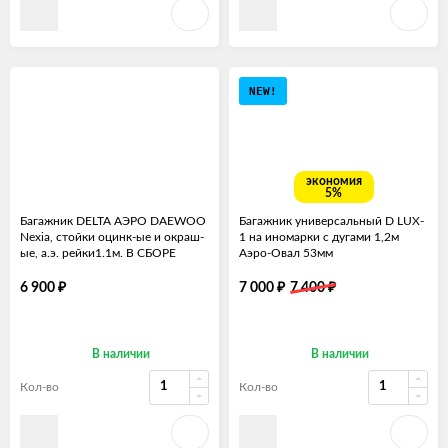
NEW!
экономия
5%
Багажник DELTA АЭРО DAEWOO
Багажник универсальный D LUX-
Nexia, стойки оцинк-ые и окраш-
1 на иномарки с дугами 1,2м
ые, а.э. рейки1.1м. В СБОРЕ
Аэро-Овал 53мм
₽
₽
₽
6 900
7 000
7 400
В наличии
В наличии
Кол-во
Кол-во