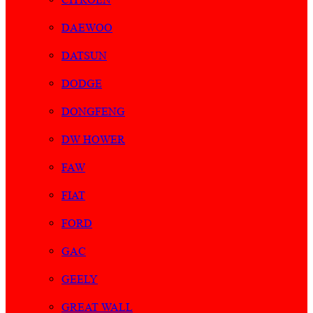
DAEWOO
DATSUN
DODGE
DONGFENG
DW HOWER
FAW
FIAT
FORD
GAC
GEELY
GREAT WALL