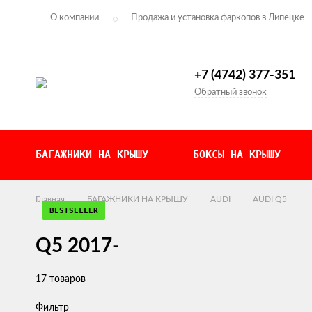
О компании
Продажа и установка фаркопов в Липецке
Контакты
Политика конфиденциальности
+7 (4742) 377-351
Обратный звонок
БАГАЖНИКИ НА КРЫШУ
БОКСЫ НА КРЫШУ
Главная
БАГАЖНИКИ НА КРЫШУ
AUDI
AUDI Q5
ЭКОНОМ
ЭКОНОМ
ЭКОНОМ
BESTSELLER
BESTSELLER
NEW!
NEW!
BESTSELLER
BESTSELLER
Q5 2017-
17 товаров
Фильтр