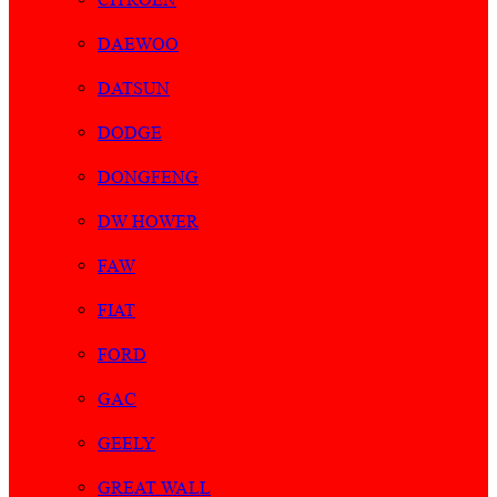
DAEWOO
DATSUN
DODGE
DONGFENG
DW HOWER
FAW
FIAT
FORD
GAC
GEELY
GREAT WALL