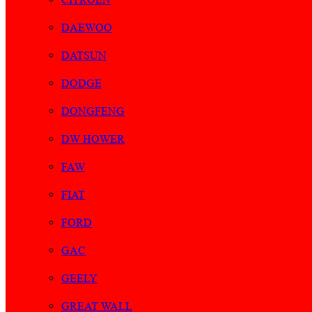
DAEWOO
DATSUN
DODGE
DONGFENG
DW HOWER
FAW
FIAT
FORD
GAC
GEELY
GREAT WALL