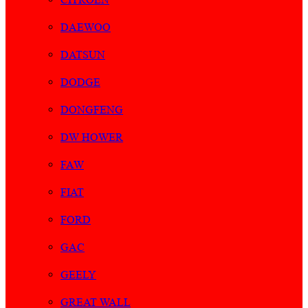
DAEWOO
DATSUN
DODGE
DONGFENG
DW HOWER
FAW
FIAT
FORD
GAC
GEELY
GREAT WALL