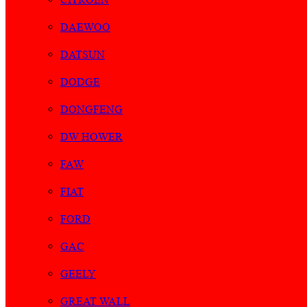
DAEWOO
DATSUN
DODGE
DONGFENG
DW HOWER
FAW
FIAT
FORD
GAC
GEELY
GREAT WALL