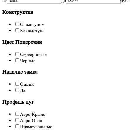
от
до
руб.
Конструктив
С выступом
Без выступа
Цвет Поперечин
Серебристые
Черные
Наличие замка
Опция
Да
Профиль дуг
Аэро-Крыло
Аэро-Овал
Прямоугольные