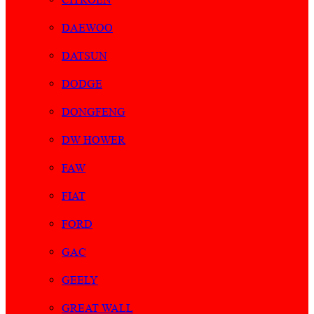
DAEWOO
DATSUN
DODGE
DONGFENG
DW HOWER
FAW
FIAT
FORD
GAC
GEELY
GREAT WALL