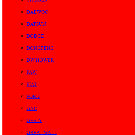
DAEWOO
DATSUN
DODGE
DONGFENG
DW HOWER
FAW
FIAT
FORD
GAC
GEELY
GREAT WALL