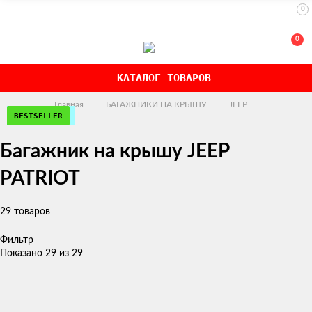
0
0
КАТАЛОГ ТОВАРОВ
Главная
БАГАЖНИКИ НА КРЫШУ
JEEP
ЭКОНОМ
РЕКОМЕНДУЕМ
ЭКОНОМ
РЕКОМЕНДУЕМ
ЭКОНОМ
РЕКОМЕНДУЕМ
РЕКОМЕНДУЕМ
РЕКОМЕНДУЕМ
РЕКОМЕНДУЕМ
РЕКОМЕНДУЕМ
BESTSELLER
NEW!
NEW!
BESTSELLER
BESTSELLER
Багажник на крышу JEEP
PATRIOT
29 товаров
Фильтр
Показано 29 из 29