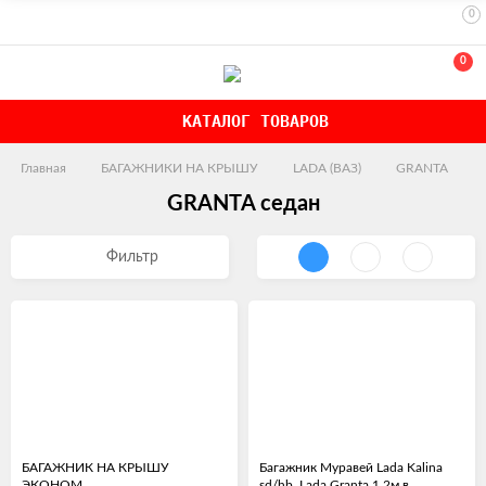
0
0
КАТАЛОГ ТОВАРОВ
Главная
БАГАЖНИКИ НА КРЫШУ
LADA (ВАЗ)
GRANTA
GRANTA седан
Фильтр
БАГАЖНИК НА КРЫШУ
Багажник Муравей Lada Kalina
ЭКОНОМ
sd/hb, Lada Granta 1,2м в