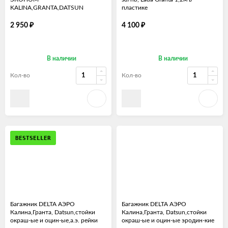
KALINA,GRANTA,DATSUN
пластике
₽
₽
2 950
4 100
В наличии
В наличии
Кол-во
Кол-во
BESTSELLER
Багажник DELTA АЭРО
Багажник DELTA АЭРО
Калина,Гранта, Datsun,стойки
Калина,Гранта, Datsun,стойки
окраш-ые и оцин-ые,а.э. рейки
окраш-ые и оцин-ые эродин-кие