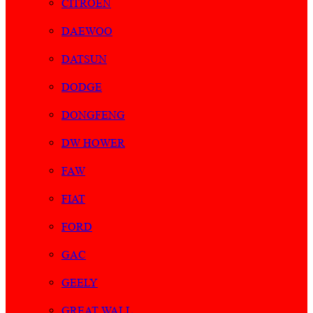
CITROEN
DAEWOO
DATSUN
DODGE
DONGFENG
DW HOWER
FAW
FIAT
FORD
GAC
GEELY
GREAT WALL