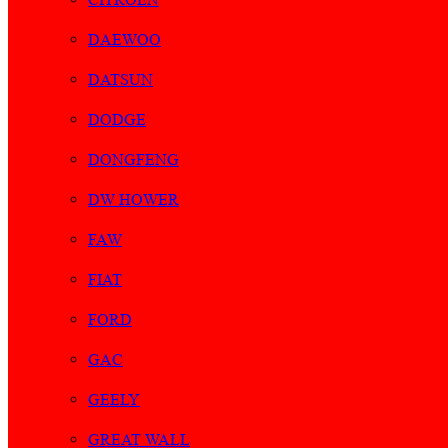
DAEWOO
DATSUN
DODGE
DONGFENG
DW HOWER
FAW
FIAT
FORD
GAC
GEELY
GREAT WALL