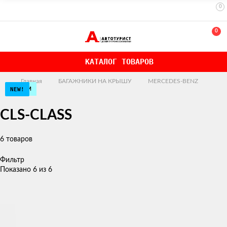
0
0
КАТАЛОГ ТОВАРОВ
Главная
БАГАЖНИКИ НА КРЫШУ
MERCEDES-BENZ
ЭКОНОМ
ЭКОНОМ
ЭКОНОМ
NEW!
NEW!
NEW!
CLS-CLASS
6 товаров
Фильтр
Показано 6 из 6