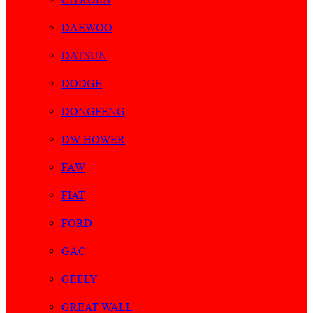
DAEWOO
DATSUN
DODGE
DONGFENG
DW HOWER
FAW
FIAT
FORD
GAC
GEELY
GREAT WALL