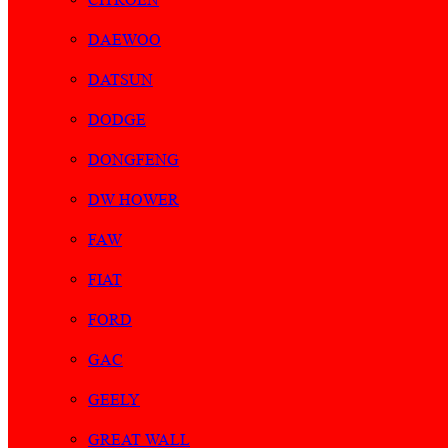
DAEWOO
DATSUN
DODGE
DONGFENG
DW HOWER
FAW
FIAT
FORD
GAC
GEELY
GREAT WALL