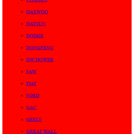
DAEWOO
DATSUN
DODGE
DONGFENG
DW HOWER
FAW
FIAT
FORD
GAC
GEELY
GREAT WALL