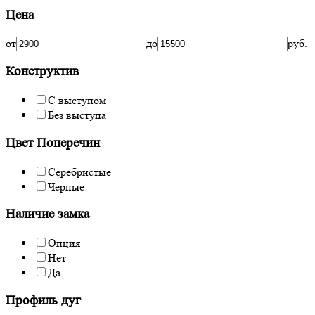
Цена
от
до
руб.
Конструктив
С выступом
Без выступа
Цвет Поперечин
Серебристые
Черные
Наличие замка
Опция
Нет
Да
Профиль дуг