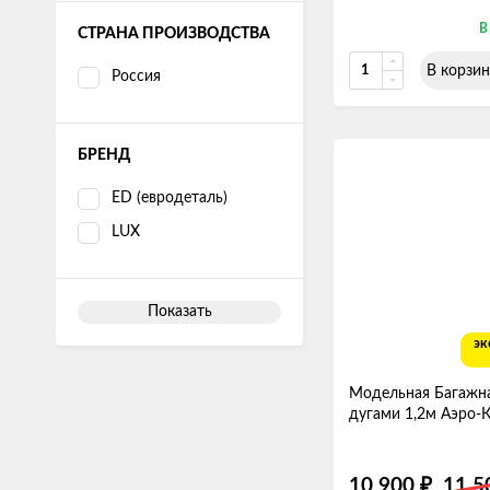
В
СТРАНА ПРОИЗВОДСТВА
В корзин
Россия
БРЕНД
ED (евродеталь)
LUX
Показать
эк
Модельная Багажна
дугами 1,2м Аэро-
10 900
11 
₽