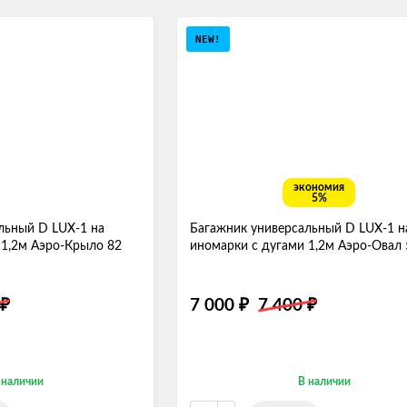
NEW!
экономия
5%
льный D LUX-1 на
Багажник универсальный D LUX-1 н
 1,2м Аэро-Крыло 82
иномарки с дугами 1,2м Аэро-Овал
7 000
7 400
₽
₽
₽
 наличии
В наличии