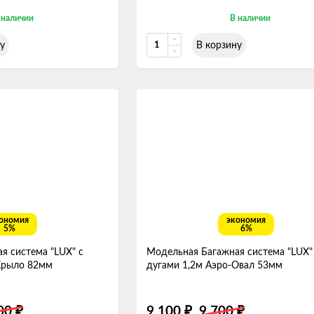
 наличии
В наличии
у
В корзину
ономия
экономия
5%
6%
я система "LUX" с
Модельная Багажная система "LUX"
Крыло 82мм
дугами 1,2м Аэро-Овал 53мм
500
9 100
9 700
₽
₽
₽