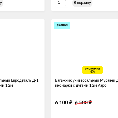
у
В корзину
ЭКОНОМ
экономия
6%
льный Евродеталь Д-1
Багажник универсальный Муравей Д
ми 1,2м
иномарки с дугами 1,2м Аэро
6 100
6 500
₽
₽