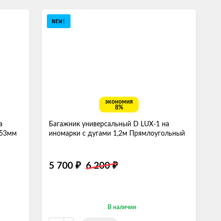
NEW!
экономия
8%
а
Багажник универсальный D LUX-1 на
 53мм
иномарки с дугами 1,2м Прямлоугольный
5 700
6 200
₽
₽
В наличии