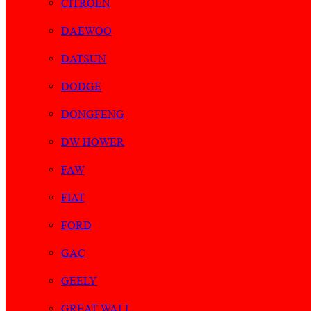
CITROEN
DAEWOO
DATSUN
DODGE
DONGFENG
DW HOWER
FAW
FIAT
FORD
GAC
GEELY
GREAT WALL