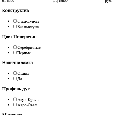
от
до
руб.
Конструктив
С выступом
Без выступа
Цвет Поперечин
Серебристые
Черные
Наличие замка
Опция
Да
Профиль дуг
Аэро-Крыло
Аэро-Овал
Материал