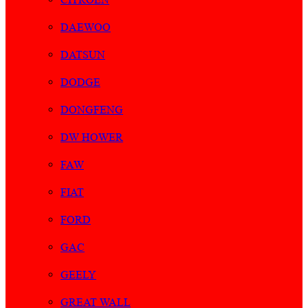
DAEWOO
DATSUN
DODGE
DONGFENG
DW HOWER
FAW
FIAT
FORD
GAC
GEELY
GREAT WALL