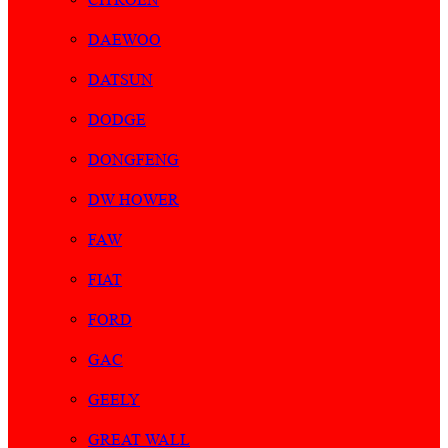
DAEWOO
DATSUN
DODGE
DONGFENG
DW HOWER
FAW
FIAT
FORD
GAC
GEELY
GREAT WALL