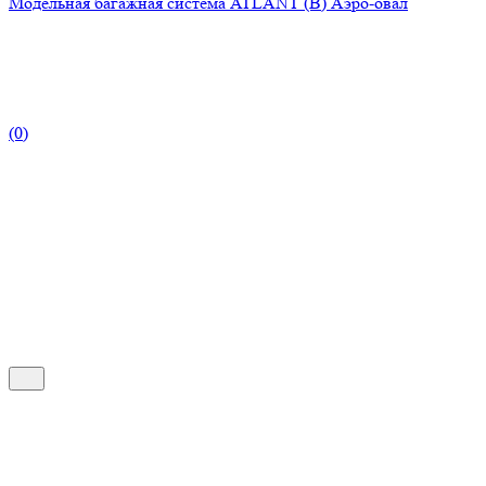
Модельная багажная система ATLANT (B) Аэро-овал
(0)