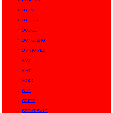
DAEWOO
DATSUN
DODGE
DONGFENG
DW HOWER
FAW
FIAT
FORD
GAC
GEELY
GREAT WALL