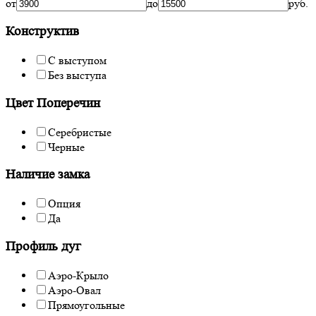
от
до
руб.
Конструктив
С выступом
Без выступа
Цвет Поперечин
Серебристые
Черные
Наличие замка
Опция
Да
Профиль дуг
Аэро-Крыло
Аэро-Овал
Прямоугольные