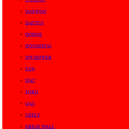
DAEWOO
DATSUN
DODGE
DONGFENG
DW HOWER
FAW
FIAT
FORD
GAC
GEELY
GREAT WALL