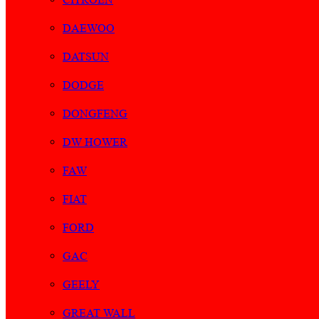
DAEWOO
DATSUN
DODGE
DONGFENG
DW HOWER
FAW
FIAT
FORD
GAC
GEELY
GREAT WALL