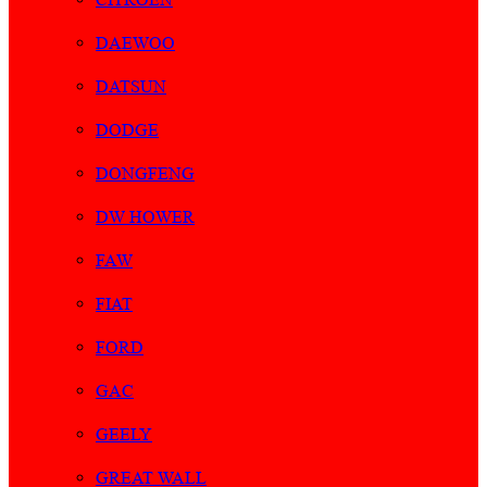
DAEWOO
DATSUN
DODGE
DONGFENG
DW HOWER
FAW
FIAT
FORD
GAC
GEELY
GREAT WALL