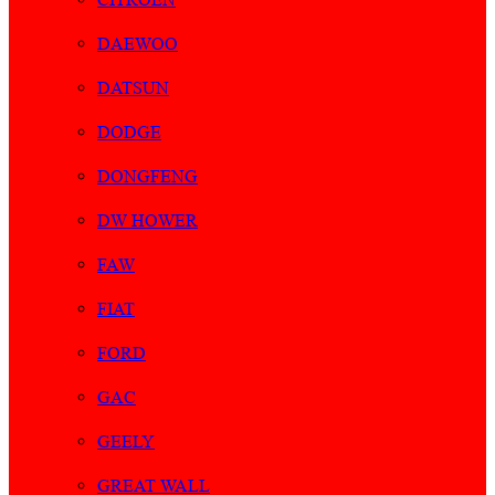
DAEWOO
DATSUN
DODGE
DONGFENG
DW HOWER
FAW
FIAT
FORD
GAC
GEELY
GREAT WALL