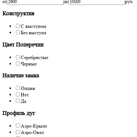
от
до
руб.
Конструктив
С выступом
Без выступа
Цвет Поперечин
Серебристые
Черные
Наличие замка
Опция
Нет
Да
Профиль дуг
Аэро-Крыло
Аэро-Овал