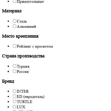
Прямоугольные
Материал
Сталь
Алюминий
Место креепления
Рейлинг с просветом
Страна производства
Турция
Россия
Бренд
INTER
ED (евродеталь)
TURTLE
LUX