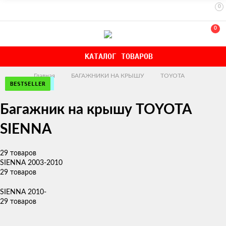
0
0
КАТАЛОГ ТОВАРОВ
Главная
БАГАЖНИКИ НА КРЫШУ
TOYOTA
ЭКОНОМ
РЕКОМЕНДУЕМ
ЭКОНОМ
РЕКОМЕНДУЕМ
ЭКОНОМ
РЕКОМЕНДУЕМ
РЕКОМЕНДУЕМ
РЕКОМЕНДУЕМ
РЕКОМЕНДУЕМ
РЕКОМЕНДУЕМ
BESTSELLER
NEW!
NEW!
BESTSELLER
BESTSELLER
Багажник на крышу TOYOTA
SIENNA
29 товаров
SIENNA 2003-2010
29 товаров
SIENNA 2010-
29 товаров