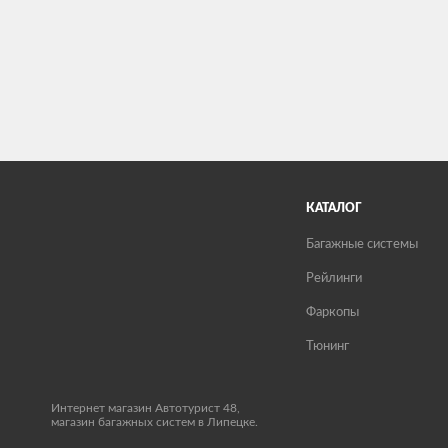
КАТАЛОГ
Багажные системы
Рейлинги
Фаркопы
Тюнинг
Интернет магазин Автотурист 48,
магазин багажных систем в Липецке.