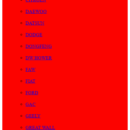
DAEWOO
DATSUN
DODGE
DONGFENG
DW HOWER
FAW
FIAT
FORD
GAC
GEELY
GREAT WALL