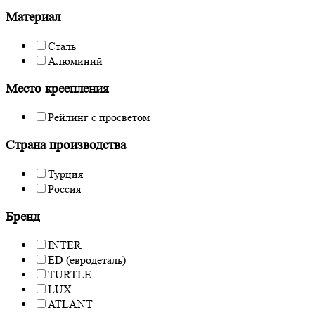
Материал
Сталь
Алюминий
Место креепления
Рейлинг с просветом
Страна производства
Турция
Россия
Бренд
INTER
ED (евродеталь)
TURTLE
LUX
ATLANT