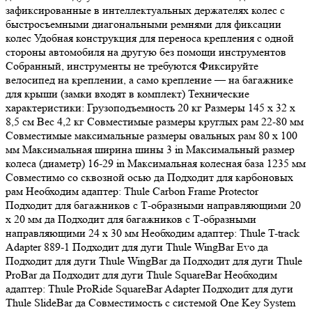
зафиксированные в интеллектуальных держателях колес с
быстросъемными диагональными ремнями для фиксации
колес Удобная конструкция для переноса крепления с одной
стороны автомобиля на другую без помощи инструментов
Собранный, инструменты не требуются Фиксируйте
велосипед на креплении, а само крепление — на багажнике
для крыши (замки входят в комплект) Технические
характеристики: Грузоподъемность 20 кг Размеры 145 х 32 х
8,5 см Вес 4,2 кг Совместимые размеры круглых рам 22-80 мм
Совместимые максимальные размеры овальных рам 80 х 100
мм Максимальная ширина шины 3 in Максимальный размер
колеса (диаметр) 16-29 in Максимальная колесная база 1235 мм
Совместимо со сквозной осью да Подходит для карбоновых
рам Необходим адаптер: Thule Carbon Frame Protector
Подходит для багажников с Т-образными направляющими 20
х 20 мм да Подходит для багажников с Т-образными
направляющими 24 х 30 мм Необходим адаптер: Thule T-track
Adapter 889-1 Подходит для дуги Thule WingBar Evo да
Подходит для дуги Thule WingBar да Подходит для дуги Thule
ProBar да Подходит для дуги Thule SquareBar Необходим
адаптер: Thule ProRide SquareBar Adapter Подходит для дуги
Thule SlideBar да Совместимость с системой One Key System