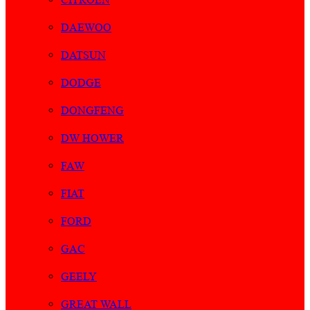
DAEWOO
DATSUN
DODGE
DONGFENG
DW HOWER
FAW
FIAT
FORD
GAC
GEELY
GREAT WALL