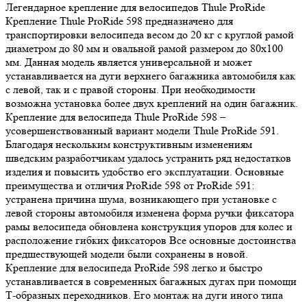
Легендарное крепление для велосипедов Thule ProRide
Крепление Thule ProRide 598 предназначено для
транспортировки велосипеда весом до 20 кг с круглой рамой
диаметром до 80 мм и овальной рамой размером до 80х100
мм. Данная модель является универсальной и может
устанавливается на дуги верхнего багажника автомобиля как
с левой, так и с правой стороны. При необходимости
возможна установка более двух креплений на один багажник.
Крепление для велосипеда Thule ProRide 598 –
усовершенствованный вариант модели Thule ProRide 591.
Благодаря нескольким конструктивным изменениям
шведским разработчикам удалось устранить ряд недостатков
изделия и повысить удобство его эксплуатации. Основные
преимущества и отличия ProRide 598 от ProRide 591:
устранена причина шума, возникающего при установке с
левой стороны автомобиля изменена форма ручки фиксатора
рамы велосипеда обновлена конструкция упоров для колес и
расположение гибких фиксаторов Все основные достоинства
предшествующей модели были сохранены в новой.
Крепление для велосипеда ProRide 598 легко и быстро
устанавливается в современных багажных дугах при помощи
Т-образных переходников. Его монтаж на дуги иного типа