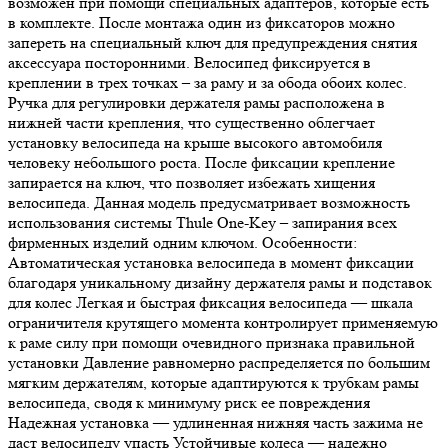
возможен при помощи специальных адаптеров, которые есть
в комплекте. После монтажа один из фиксаторов можно
запереть на специальный ключ для предупреждения снятия
аксессуара посторонними. Велосипед фиксируется в
креплении в трех точках – за раму и за обода обоих колес.
Ручка для регулировки держателя рамы расположена в
нижней части крепления, что существенно облегчает
установку велосипеда на крыше высокого автомобиля
человеку небольшого роста. После фиксации крепление
запирается на ключ, что позволяет избежать хищения
велосипеда. Данная модель предусматривает возможность
использования системы Thule One-Key – запирания всех
фирменных изделий одним ключом. Особенности:
Автоматическая установка велосипеда в момент фиксации
благодаря уникальному дизайну держателя рамы и подставок
для колес Легкая и быстрая фиксация велосипеда — шкала
ограничителя крутящего момента контролирует применяемую
к раме силу при помощи очевидного признака правильной
установки Давление равномерно распределяется по большим
мягким держателям, которые адаптируются к трубкам рамы
велосипеда, сводя к минимуму риск ее повреждения
Надежная установка — удлиненная нижняя часть зажима не
даст велосипеду упасть Устойчивые колеса — надежно