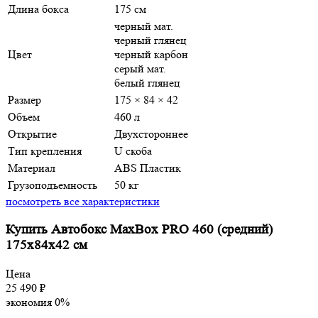
Длина бокса
175 см
черный мат.
черный глянец
Цвет
черный карбон
серый мат.
белый глянец
Размер
175 × 84 × 42
Объем
460 л
Открытие
Двухстороннее
Тип крепления
U скоба
Материал
ABS Пластик
Грузоподъемность
50 кг
посмотреть все характеристики
Купить Автобокс MaxBox PRO 460 (средний)
175x84x42 см
Цена
25 490
₽
экономия
0%