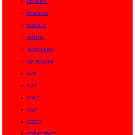
CITROEN
DAEWOO
DATSUN
DODGE
DONGFENG
DW HOWER
FAW
FIAT
FORD
GAC
GEELY
GREAT WALL