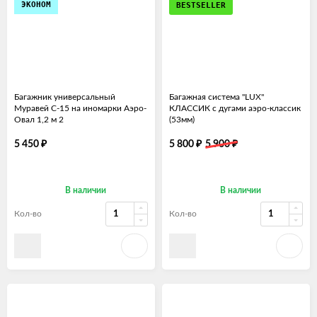
ЭКОНОМ
BESTSELLER
Багажник универсальный
Багажная система "LUX"
Муравей С-15 на иномарки Аэро-
КЛАССИК с дугами аэро-классик
Овал 1,2 м 2
(53мм)
₽
₽
₽
5 450
5 800
5 900
В наличии
В наличии
Кол-во
Кол-во