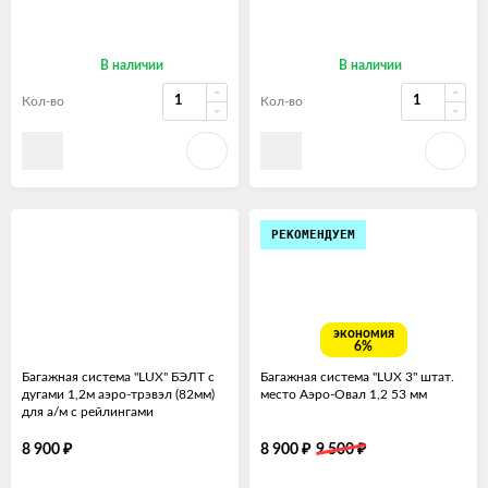
В наличии
В наличии
Кол-во
Кол-во
РЕКОМЕНДУЕМ
экономия
6%
Багажная система "LUX" БЭЛТ с
Багажная система "LUX 3" штат.
дугами 1,2м аэро-трэвэл (82мм)
место Аэро-Овал 1,2 53 мм
для а/м с рейлингами
₽
₽
₽
8 900
8 900
9 500