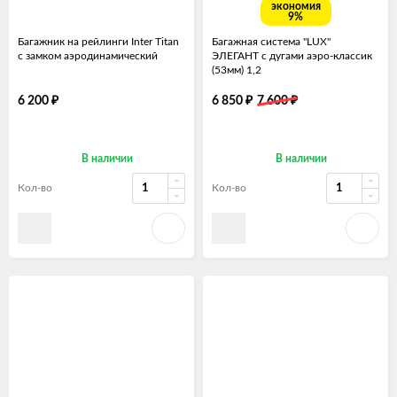
экономия
9%
Багажник на рейлинги Inter Titan
Багажная система "LUX"
с замком аэродинамический
ЭЛЕГАНТ с дугами аэро-классик
(53мм) 1,2
₽
₽
₽
6 200
6 850
7 600
В наличии
В наличии
Кол-во
Кол-во