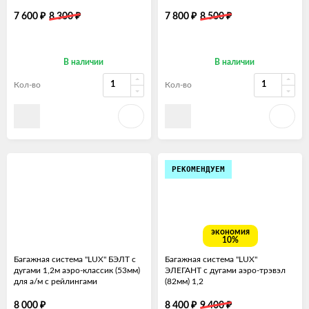
₽
₽
₽
₽
7 600
8 300
7 800
8 500
В наличии
В наличии
Кол-во
Кол-во
РЕКОМЕНДУЕМ
экономия
10%
Багажная система "LUX" БЭЛТ с
Багажная система "LUX"
дугами 1,2м аэро-классик (53мм)
ЭЛЕГАНТ с дугами аэро-трэвэл
для а/м с рейлингами
(82мм) 1,2
₽
₽
₽
8 000
8 400
9 400