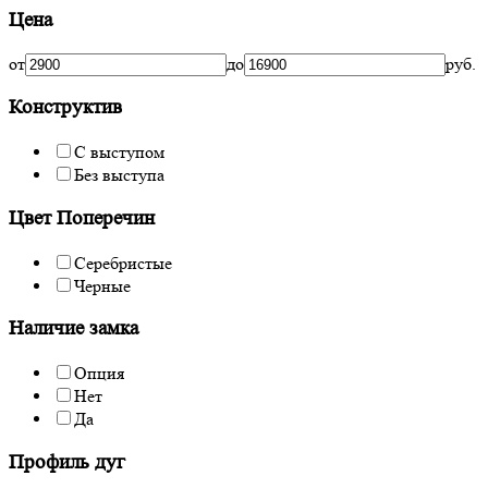
Цена
от
до
руб.
Конструктив
С выступом
Без выступа
Цвет Поперечин
Серебристые
Черные
Наличие замка
Опция
Нет
Да
Профиль дуг