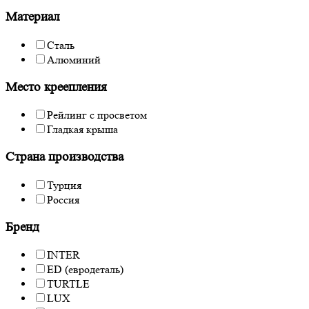
Материал
Сталь
Алюминий
Место креепления
Рейлинг с просветом
Гладкая крыша
Страна производства
Турция
Россия
Бренд
INTER
ED (евродеталь)
TURTLE
LUX