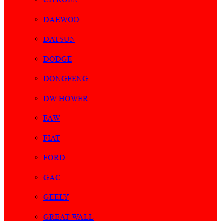
DAEWOO
DATSUN
DODGE
DONGFENG
DW HOWER
FAW
FIAT
FORD
GAC
GEELY
GREAT WALL