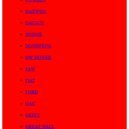
DAEWOO
DATSUN
DODGE
DONGFENG
DW HOWER
FAW
FIAT
FORD
GAC
GEELY
GREAT WALL