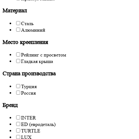
Материал
Сталь
Алюминий
Место креепления
Рейлинг с просветом
Гладкая крыша
Страна производства
Турция
Россия
Бренд
INTER
ED (евродеталь)
TURTLE
LUX