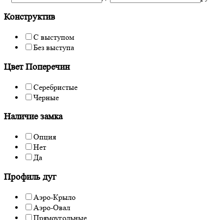
Конструктив
С выступом
Без выступа
Цвет Поперечин
Серебристые
Черные
Наличие замка
Опция
Нет
Да
Профиль дуг
Аэро-Крыло
Аэро-Овал
Прямоугольные