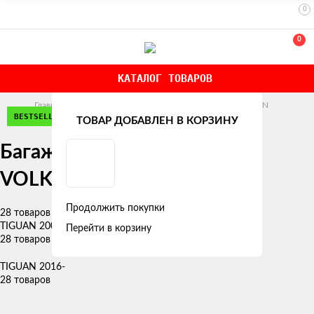
0
0
КАТАЛОГ ТОВАРОВ
Главная
БАГАЖНИКИ НА КРЫШУ
VOLKSWAGEN
ЭКОНОМ
ЭКОНОМ
РЕКОМЕНДУЕМ
ЭКОНОМ
РЕКОМЕНДУЕМ
РЕКОМЕНДУЕМ
РЕКОМЕНДУЕМ
РЕКОМЕНДУЕМ
BESTSELLER
BESTSELLER
NEW!
NEW!
NEW!
NEW!
BESTSELLER
BESTSELLER
BESTSELLER
BESTSELLER
ТОВАР ДОБАВЛЕН В КОРЗИНУ
Багажник на крышу
VOLKSWAGEN TIGUAN
Продолжить покупки
28 товаров
TIGUAN 2007-2016
Перейти в корзину
28 товаров
TIGUAN 2016-
28 товаров