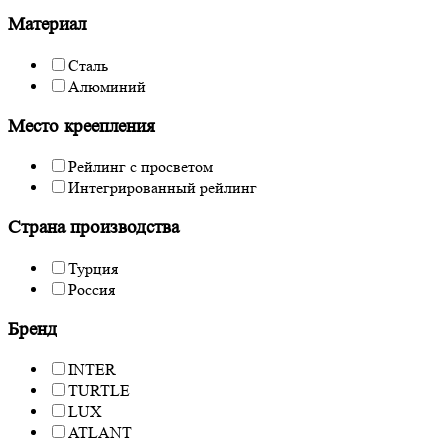
Материал
Сталь
Алюминий
Место креепления
Рейлинг с просветом
Интегрированный рейлинг
Страна производства
Турция
Россия
Бренд
INTER
TURTLE
LUX
ATLANT