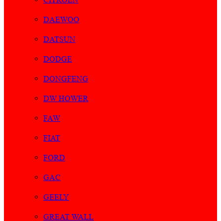
DAEWOO
DATSUN
DODGE
DONGFENG
DW HOWER
FAW
FIAT
FORD
GAC
GEELY
GREAT WALL